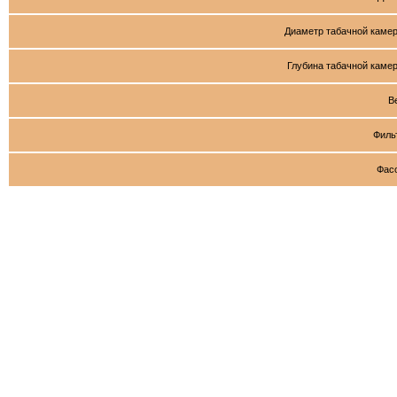
Диаметр табачной каме
Глубина табачной каме
В
Филь
Фас