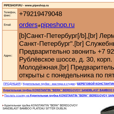
PIPESHOP.RU - www.pipeshop.ru
+79219479048
Телефон,
факс:
orders
pipeshop.ru
Email:
[b]Санкт-Петербург[/b],[br] Ле
Санкт-Петербург".[br] Служебн
Предварительно звонить +7 921 9
Адрес:
Рублёвское шоссе, д. 30, корп. 
Молодёжная.[br] Предварительн
открыты с понедельника по пятн
ПРОДУКЦИЯ
/
Курительные трубки - мастера и студии
/
БЕРЕГОВОЙ КОНСТАНТИН 
Курительная трубка KONSTANTIN "BERK" BEREGOVOY SANDBLAST BAMBOO 
Послать ссылку на
Курительная трубка KONSTANTIN "BERK" BEREGOVOY SA
Курительная трубка KONSTANTIN "BERK" BEREGOVOY
SANDBLAST BAMBOO PLATEAU SITTER DUBLIN.