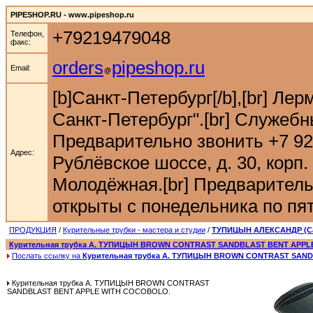
PIPESHOP.RU - www.pipeshop.ru
+79219479048
Телефон,
факс:
orders
pipeshop.ru
Email:
[b]Санкт-Петербург[/b],[br] Ле
Санкт-Петербург".[br] Служебн
Предварительно звонить +7 921 9
Адрес:
Рублёвское шоссе, д. 30, корп. 
Молодёжная.[br] Предварительн
открыты с понедельника по пятн
ПРОДУКЦИЯ
/
Курительные трубки - мастера и студии
/
ТУПИЦЫН АЛЕКСАНДР (Са
Курительная трубка А. ТУПИЦЫН BROWN CONTRAST SANDBLAST BENT APP
Послать ссылку на
Курительная трубка А. ТУПИЦЫН BROWN CONTRAST SAN
Курительная трубка А. ТУПИЦЫН BROWN CONTRAST
SANDBLAST BENT APPLE WITH COCOBOLO.