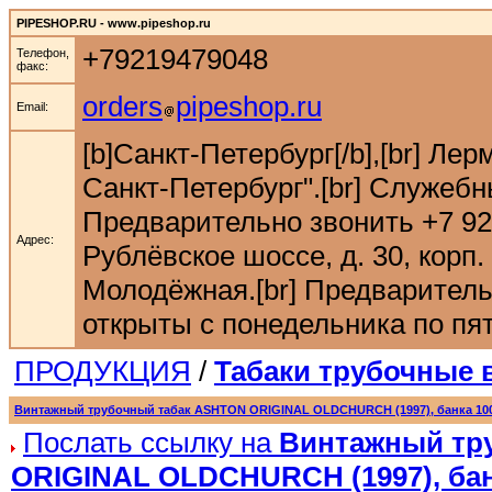
PIPESHOP.RU - www.pipeshop.ru
+79219479048
Телефон,
факс:
orders
pipeshop.ru
Email:
[b]Санкт-Петербург[/b],[br] Ле
Санкт-Петербург".[br] Служебн
Предварительно звонить +7 921 9
Адрес:
Рублёвское шоссе, д. 30, корп. 
Молодёжная.[br] Предварительн
открыты с понедельника по пятн
ПРОДУКЦИЯ
/
Табаки трубочные
Винтажный трубочный табак ASHTON ORIGINAL OLDCHURCH (1997), банка 100
Послать ссылку на
Винтажный тр
ORIGINAL OLDCHURCH (1997), банк