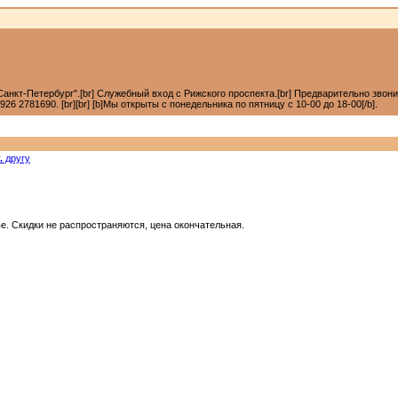
анкт-Петербург".[br] Служебный вход с Рижского проспекта.[br] Предварительно звонить +7
6 2781690. [br][br] [b]Мы открыты с понедельника по пятницу с 10-00 до 18-00[/b].
.
другу
е. Скидки не распространяются, цена окончательная.