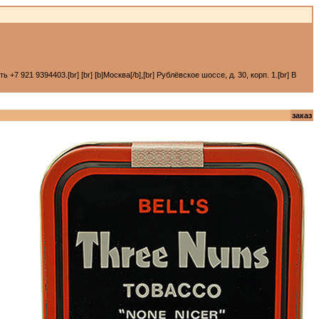
 921 9394403.[br] [br] [b]Москва[/b],[br] Рублёвское шоссе, д. 30, корп. 1.[br] В
заказ