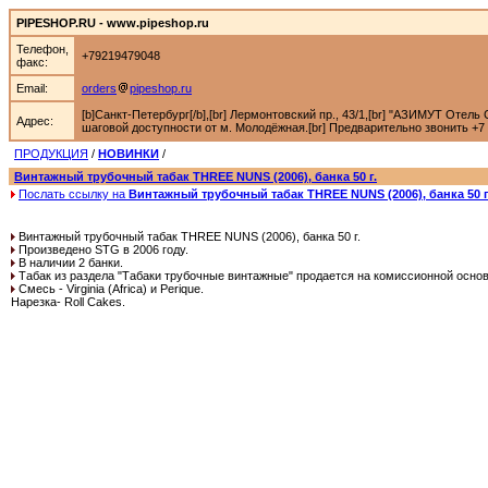
PIPESHOP.RU - www.pipeshop.ru
Телефон,
+79219479048
факс:
Email:
orders
pipeshop.ru
[b]Санкт-Петербург[/b],[br] Лермонтовский пр., 43/1,[br] "АЗИМУТ Отель С
Адрес:
шаговой доступности от м. Молодёжная.[br] Предварительно звонить +7 92
ПРОДУКЦИЯ
/
НОВИНКИ
/
Винтажный трубочный табак THREE NUNS (2006), банка 50 г.
Послать ссылку на
Винтажный трубочный табак THREE NUNS (2006), банка 50 г
Винтажный трубочный табак THREE NUNS (2006), банка 50 г.
Произведено STG в 2006 году.
В наличии 2 банки.
Табак из раздела "Табаки трубочные винтажные" продается на комиссионной основ
Смесь - Virginia (Africa) и Perique.
Нарезка- Roll Cakes.