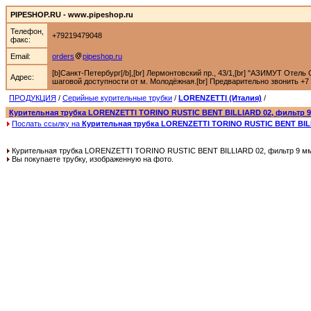
PIPESHOP.RU - www.pipeshop.ru
Телефон,
+79219479048
факс:
Email:
orders
pipeshop.ru
[b]Санкт-Петербург[/b],[br] Лермонтовский пр., 43/1,[br] "АЗИМУТ Отель С
Адрес:
шаговой доступности от м. Молодёжная.[br] Предварительно звонить +7 92
ПРОДУКЦИЯ
/
Серийные курительные трубки
/
LORENZETTI (Италия)
/
Курительная трубка LORENZETTI TORINO RUSTIC BENT BILLIARD 02, фильтр 
Послать ссылку на
Курительная трубка LORENZETTI TORINO RUSTIC BENT BILL
Курительная трубка LORENZETTI TORINO RUSTIC BENT BILLIARD 02, фильтр 9 м
Вы покупаете трубку, изображенную на фото.