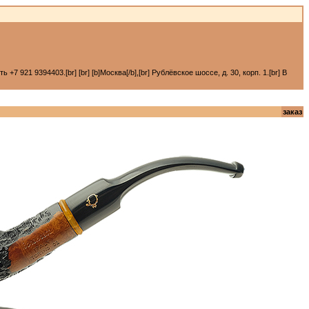
 921 9394403.[br] [br] [b]Москва[/b],[br] Рублёвское шоссе, д. 30, корп. 1.[br] В
заказ