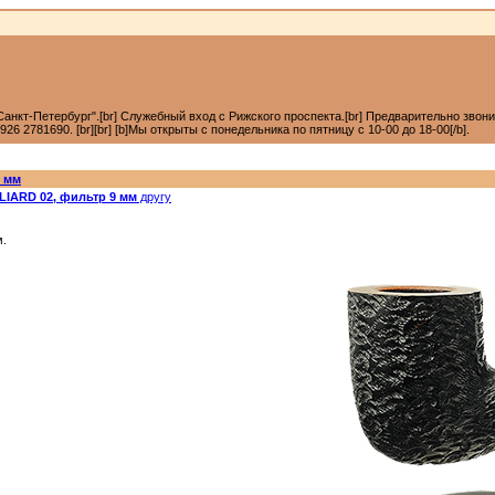
анкт-Петербург".[br] Служебный вход с Рижского проспекта.[br] Предварительно звонить +7
6 2781690. [br][br] [b]Мы открыты с понедельника по пятницу с 10-00 до 18-00[/b].
9 мм
IARD 02, фильтр 9 мм
другу
м.