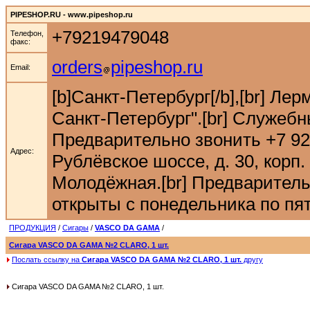
PIPESHOP.RU - www.pipeshop.ru
+79219479048
Телефон,
факс:
orders
pipeshop.ru
Email:
[b]Санкт-Петербург[/b],[br] Ле
Санкт-Петербург".[br] Служебн
Предварительно звонить +7 921 9
Адрес:
Рублёвское шоссе, д. 30, корп. 
Молодёжная.[br] Предварительн
открыты с понедельника по пятн
ПРОДУКЦИЯ
/
Сигары
/
VASCO DA GAMA
/
Сигара VASCO DA GAMA №2 CLARO, 1 шт.
Послать ссылку на
Сигара VASCO DA GAMA №2 CLARO, 1 шт.
другу
Сигара VASCO DA GAMA №2 CLARO, 1 шт.