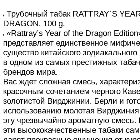
Трубочный табак RATTRAY`S YEA
DRAGON, 100 g.
«Rattray’s Year of the Dragon Edition
представляет единственное мифиче
существо китайского зодиакального
в одном из самых престижных таба
брендов мира.
Вас ждет сложная смесь, характер
красочным сочетанием черного Кав
золотистой Вирджинии. Берли и гото
использованию молотая Вирджиния
эту чрезвычайно ароматную смесь. 
эти высококачественные табаки сам
дарят прекрасные ощущения от кур