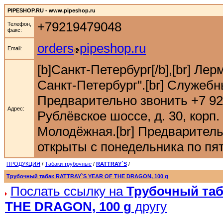
PIPESHOP.RU - www.pipeshop.ru
+79219479048
Телефон,
факс:
orders
pipeshop.ru
Email:
[b]Санкт-Петербург[/b],[br] Ле
Санкт-Петербург".[br] Служебн
Предварительно звонить +7 921 9
Адрес:
Рублёвское шоссе, д. 30, корп. 
Молодёжная.[br] Предварительн
открыты с понедельника по пятн
ПРОДУКЦИЯ
/
Табаки трубочные
/
RATTRAY`S
/
Трубочный табак RATTRAY`S YEAR OF THE DRAGON, 100 g
Послать ссылку на
Трубочный та
THE DRAGON, 100 g
другу