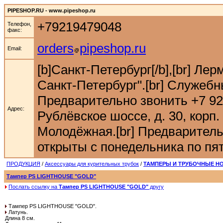
PIPESHOP.RU - www.pipeshop.ru
+79219479048
Телефон,
факс:
orders
pipeshop.ru
Email:
[b]Санкт-Петербург[/b],[br] Ле
Санкт-Петербург".[br] Служебн
Предварительно звонить +7 921 9
Адрес:
Рублёвское шоссе, д. 30, корп. 
Молодёжная.[br] Предварительн
открыты с понедельника по пятн
ПРОДУКЦИЯ
/
Аксессуары для курительных трубок
/
ТАМПЕРЫ И ТРУБОЧНЫЕ Н
Тампер PS LIGHTHOUSE "GOLD"
Послать ссылку на
Тампер PS LIGHTHOUSE "GOLD"
другу
Тампер PS LIGHTHOUSE "GOLD".
Латунь.
Длина 8 см.