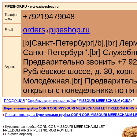
PIPESHOP.RU - www.pipeshop.ru
+79219479048
Телефон,
факс:
orders
pipeshop.ru
Email:
[b]Санкт-Петербург[/b],[br] Ле
Санкт-Петербург".[br] Служебн
Предварительно звонить +7 921 9
Адрес:
Рублёвское шоссе, д. 30, корп. 
Молодёжная.[br] Предварительн
открыты с понедельника по пятн
ПРОДУКЦИЯ
/
Серийные курительные трубки
/
MISSOURI MEERSCHAUM (США)
/
Курительная трубка CORN COB MISSOURI MEERSCHAUM LET FREEDOM RING P
Послать ссылку на
Курительная трубка CORN COB MISSOURI MEERSCHAUM LE
Курительная трубка CORN COB MISSOURI MEERSCHAUM LET
FREEDOM RING PIPE #1781 ROB ROY BENT.
На фото образец.