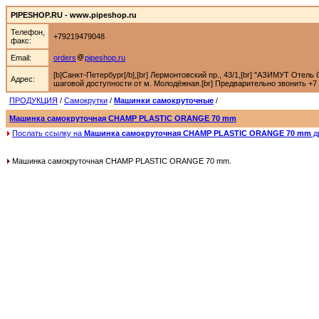
PIPESHOP.RU - www.pipeshop.ru
Телефон,
+79219479048
факс:
Email:
orders
pipeshop.ru
[b]Санкт-Петербург[/b],[br] Лермонтовский пр., 43/1,[br] "АЗИМУТ Отель С
Адрес:
шаговой доступности от м. Молодёжная.[br] Предварительно звонить +7 92
ПРОДУКЦИЯ
/
Самокрутки
/
Машинки самокруточные
/
Машинка самокруточная CHAMP PLASTIC ORANGE 70 mm
Послать ссылку на
Машинка самокруточная CHAMP PLASTIC ORANGE 70 mm
д
Машинка самокруточная CHAMP PLASTIC ORANGE 70 mm.