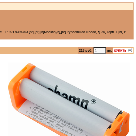
 921 9394403.[br] [br] [b]Москва[/b],[br] Рублёвское шоссе, д. 30, корп. 1.[br] В
215 руб.
шт.