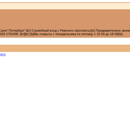
анкт-Петербург".[br] Служебный вход с Рижского проспекта.[br] Предварительно звонить +7
6 2781690. [br][br] [b]Мы открыты с понедельника по пятницу с 10-00 до 18-00[/b].
ругу