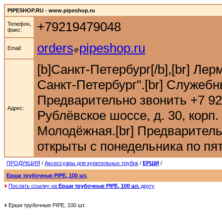
PIPESHOP.RU - www.pipeshop.ru
+79219479048
Телефон,
факс:
orders
pipeshop.ru
Email:
[b]Санкт-Петербург[/b],[br] Ле
Санкт-Петербург".[br] Служебн
Предварительно звонить +7 921 9
Адрес:
Рублёвское шоссе, д. 30, корп. 
Молодёжная.[br] Предварительн
открыты с понедельника по пятн
ПРОДУКЦИЯ
/
Аксессуары для курительных трубок
/
ЕРШИ
/
Ерши трубочные PIPE, 100 шт.
Послать ссылку на
Ерши трубочные PIPE, 100 шт.
другу
Ерши трубочные PIPE, 100 шт.