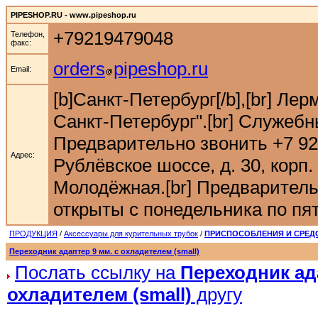
PIPESHOP.RU - www.pipeshop.ru
+79219479048
Телефон,
факс:
orders
pipeshop.ru
Email:
[b]Санкт-Петербург[/b],[br] Ле
Санкт-Петербург".[br] Служебн
Предварительно звонить +7 921 9
Адрес:
Рублёвское шоссе, д. 30, корп. 
Молодёжная.[br] Предварительн
открыты с понедельника по пятн
ПРОДУКЦИЯ
/
Аксессуары для курительных трубок
/
ПРИСПОСОБЛЕНИЯ И СРЕДС
Переходник адаптер 9 мм. с охладителем (small)
Послать ссылку на
Переходник ада
охладителем (small)
другу