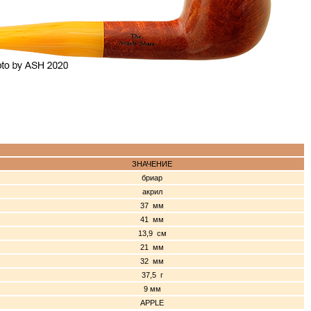
ЗНАЧЕНИЕ
бриар
акрил
37 мм
41 мм
13,9 см
21 мм
32 мм
37,5 г
9 мм
APPLE