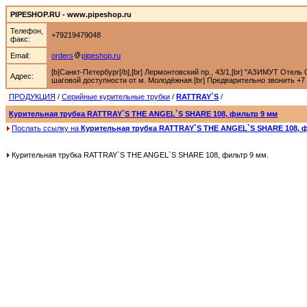
PIPESHOP.RU - www.pipeshop.ru
Телефон,
+79219479048
факс:
Email:
orders
pipeshop.ru
[b]Санкт-Петербург[/b],[br] Лермонтовский пр., 43/1,[br] "АЗИМУТ Отель С
Адрес:
шаговой доступности от м. Молодёжная.[br] Предварительно звонить +7 92
ПРОДУКЦИЯ
/
Серийные курительные трубки
/
RATTRAY`S
/
Курительная трубка RATTRAY`S THE ANGEL`S SHARE 108, фильтр 9 мм
Послать ссылку на
Курительная трубка RATTRAY`S THE ANGEL`S SHARE 108, ф
Курительная трубка RATTRAY`S THE ANGEL`S SHARE 108, фильтр 9 мм.