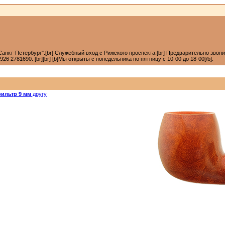
анкт-Петербург".[br] Служебный вход с Рижского проспекта.[br] Предварительно звонить +7
6 2781690. [br][br] [b]Мы открыты с понедельника по пятницу с 10-00 до 18-00[/b].
ильтр 9 мм
другу