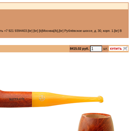
 921 9394403.[br] [br] [b]Москва[/b],[br] Рублёвское шоссе, д. 30, корп. 1.[br] В
8415.02 руб.
шт.