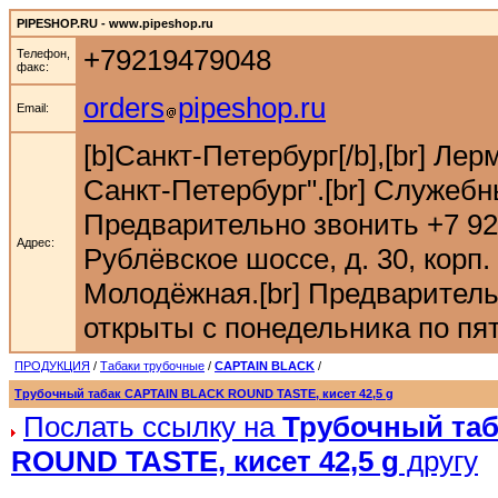
PIPESHOP.RU - www.pipeshop.ru
+79219479048
Телефон,
факс:
orders
pipeshop.ru
Email:
[b]Санкт-Петербург[/b],[br] Ле
Санкт-Петербург".[br] Служебн
Предварительно звонить +7 921 9
Адрес:
Рублёвское шоссе, д. 30, корп. 
Молодёжная.[br] Предварительн
открыты с понедельника по пятн
ПРОДУКЦИЯ
/
Табаки трубочные
/
CAPTAIN BLACK
/
Трубочный табак CAPTAIN BLACK ROUND TASTE, кисет 42,5 g
Послать ссылку на
Трубочный та
ROUND TASTE, кисет 42,5 g
другу