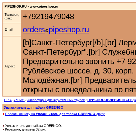
PIPESHOP.RU - www.pipeshop.ru
+79219479048
Телефон,
факс:
orders
pipeshop.ru
Email:
[b]Санкт-Петербург[/b],[br] Ле
Санкт-Петербург".[br] Служебн
Предварительно звонить +7 921 9
Адрес:
Рублёвское шоссе, д. 30, корп. 
Молодёжная.[br] Предварительн
открыты с понедельника по пятн
ПРОДУКЦИЯ
/
Аксессуары для курительных трубок
/
ПРИСПОСОБЛЕНИЯ И СРЕДС
Увлажнитель для табака GREENGO
Послать ссылку на
Увлажнитель для табака GREENGO
другу
Увлажнитель для табака GREENGO.
Керамика, диаметр 32 мм.