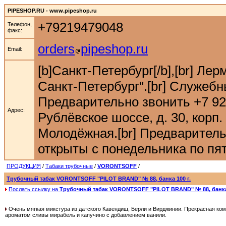
PIPESHOP.RU - www.pipeshop.ru
+79219479048
Телефон,
факс:
orders
pipeshop.ru
Email:
[b]Санкт-Петербург[/b],[br] Ле
Санкт-Петербург".[br] Служебн
Предварительно звонить +7 921 9
Адрес:
Рублёвское шоссе, д. 30, корп. 
Молодёжная.[br] Предварительн
открыты с понедельника по пятн
ПРОДУКЦИЯ
/
Табаки трубочные
/
VORONTSOFF
/
Трубочный табак VORONTSOFF "PILOT BRAND" № 88, банка 100 г.
Послать ссылку на
Трубочный табак VORONTSOFF "PILOT BRAND" № 88, банка 
Очень мягкая микстура из датского Кавендиш, Берли и Вирджинии. Прекрасная ком
ароматом сливы мирабель и капучино с добавлением ванили.