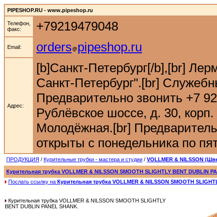
PIPESHOP.RU - www.pipeshop.ru
+79219479048
Телефон,
факс:
orders
pipeshop.ru
Email:
[b]Санкт-Петербург[/b],[br] Ле
Санкт-Петербург".[br] Служебн
Предварительно звонить +7 921 9
Адрес:
Рублёвское шоссе, д. 30, корп. 
Молодёжная.[br] Предварительн
открыты с понедельника по пятн
ПРОДУКЦИЯ
/
Курительные трубки - мастера и студии
/
VOLLMER & NILSSON (Шв
Курительная трубка VOLLMER & NILSSON SMOOTH SLIGHTLY BENT DUBLIN P
Послать ссылку на
Курительная трубка VOLLMER & NILSSON SMOOTH SLIGHT
Курительная трубка VOLLMER & NILSSON SMOOTH SLIGHTLY
BENT DUBLIN PANEL SHANK.