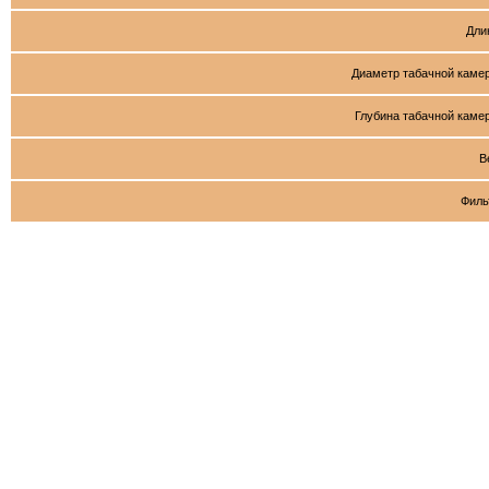
Дли
Диаметр табачной каме
Глубина табачной каме
В
Филь