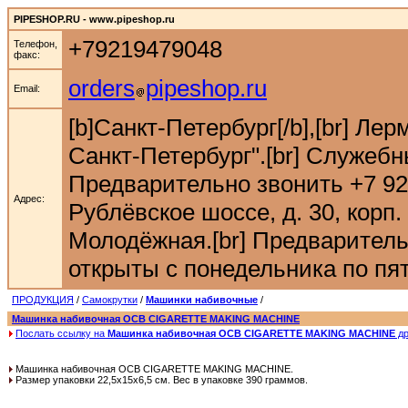
PIPESHOP.RU - www.pipeshop.ru
+79219479048
Телефон,
факс:
orders
pipeshop.ru
Email:
[b]Санкт-Петербург[/b],[br] Ле
Санкт-Петербург".[br] Служебн
Предварительно звонить +7 921 9
Адрес:
Рублёвское шоссе, д. 30, корп. 
Молодёжная.[br] Предварительн
открыты с понедельника по пятн
ПРОДУКЦИЯ
/
Самокрутки
/
Машинки набивочные
/
Машинка набивочная OCB CIGARETTE MAKING MACHINE
Послать ссылку на
Машинка набивочная OCB CIGARETTE MAKING MACHINE
др
Машинка набивочная OCB CIGARETTE MAKING MACHINE.
Размер упаковки 22,5х15х6,5 см. Вес в упаковке 390 граммов.