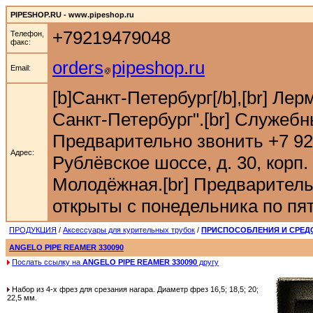
PIPESHOP.RU - www.pipeshop.ru
+79219479048
Телефон,
факс:
orders
pipeshop.ru
Email:
[b]Санкт-Петербург[/b],[br] Ле
Санкт-Петербург".[br] Служебн
Предварительно звонить +7 921 9
Адрес:
Рублёвское шоссе, д. 30, корп. 
Молодёжная.[br] Предварительн
открыты с понедельника по пятн
ПРОДУКЦИЯ
/
Аксессуары для курительных трубок
/
ПРИСПОСОБЛЕНИЯ И СРЕДС
ANGELO PIPE REAMER 330090
Послать ссылку на
ANGELO PIPE REAMER 330090
другу
Набор из 4-х фрез для срезания нагара. Диаметр фрез 16,5; 18,5; 20;
22,5 мм.