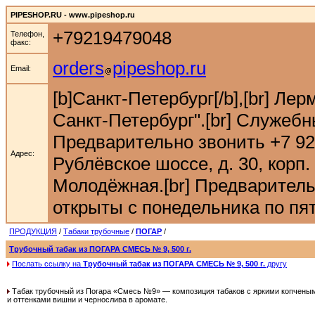
PIPESHOP.RU - www.pipeshop.ru
+79219479048
Телефон,
факс:
orders
pipeshop.ru
Email:
[b]Санкт-Петербург[/b],[br] Ле
Санкт-Петербург".[br] Служебн
Предварительно звонить +7 921 9
Адрес:
Рублёвское шоссе, д. 30, корп. 
Молодёжная.[br] Предварительн
открыты с понедельника по пятн
ПРОДУКЦИЯ
/
Табаки трубочные
/
ПОГАР
/
Трубочный табак из ПОГАРА СМЕСЬ № 9, 500 г.
Послать ссылку на
Трубочный табак из ПОГАРА СМЕСЬ № 9, 500 г.
другу
Табак трубочный из Погара «Смесь №9» — композиция табаков с яркими копчены
и оттенками вишни и чернослива в аромате.